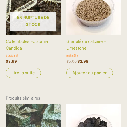
$5.00.
$2.98.
EN RUPTURE DE
STOCK
Collemboles Folsomia
Granulé de calcaire –
Candida
Limestone
Note
Note
$
9.99
$
5.00
$
2.98
5.00
4.67
sur 5
sur 5
Lire la suite
Ajouter au panier
Produits similaires
Le
Le
Plage
Ce
prix
prix
de
produi
initial
actuel
prix :
était :
est :
$3.50
a
$9.99.
$4.99.
à