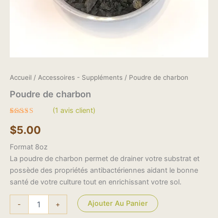
Accueil
/
Accessoires - Suppléments
/ Poudre de charbon
Poudre de charbon
(
1
avis client)
Noté
1
5.00
$
5.00
sur 5 basé
sur
notation
Format 8oz
client
La poudre de charbon permet de drainer votre substrat et
possède des propriétés antibactériennes aidant le bonne
santé de votre culture tout en enrichissant votre sol.
Ajouter Au Panier
-
+