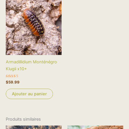
Armadillidium Monténégro
Klugii x10+
Note
$
59.99
4.00
sur 5
Ajouter au panier
Produits similaires
Plage
Ce