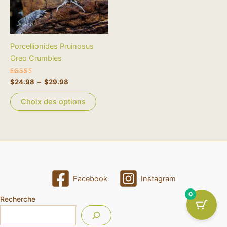
Les
options
peuvent
être
Porcellionides Pruinosus
choisies
Oreo Crumbles
sur
la
Note
$
24.98
–
$
29.98
page
5.00
sur 5
du
Choix des options
produit
Facebook
Instagram
0
Recherche