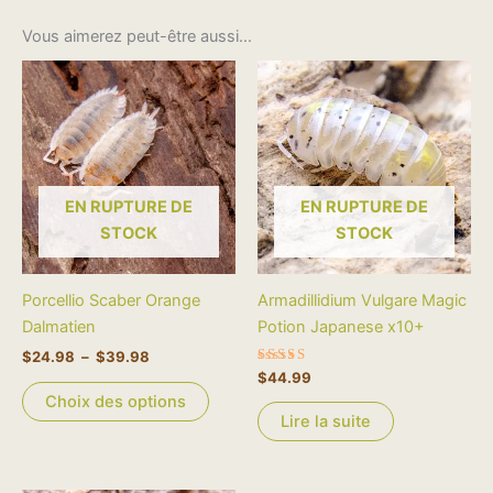
Vous aimerez peut-être aussi…
Plage
Ce
de
produit
prix :
$24.98
a
à
plusieurs
$39.98
variations.
Les
EN RUPTURE DE
EN RUPTURE DE
options
STOCK
STOCK
peuvent
être
Porcellio Scaber Orange
Armadillidium Vulgare Magic
choisies
Dalmatien
Potion Japanese x10+
sur
$
24.98
–
$
39.98
la
Note
$
44.99
page
5.00
Choix des options
sur 5
du
Lire la suite
produit