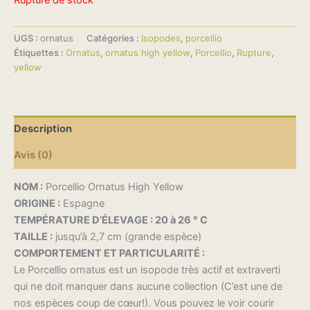
Rupture de stock
UGS :
ornatus
Catégories :
Isopodes
,
porcellio
Étiquettes :
Ornatus
,
ornatus high yellow
,
Porcellio
,
Rupture
,
yellow
Description
Avis (0)
NOM :
Porcellio Ornatus High Yellow
ORIGINE :
Espagne
TEMPÉRATURE D’ÉLEVAGE :
20 à 26 ° C
TAILLE :
jusqu’à 2,7 cm (grande espèce)
COMPORTEMENT ET PARTICULARITÉ :
Le Porcellio ornatus est un isopode très actif et extraverti
qui ne doit manquer dans aucune collection (C’est une de
nos espèces coup de cœur!). Vous pouvez le voir courir