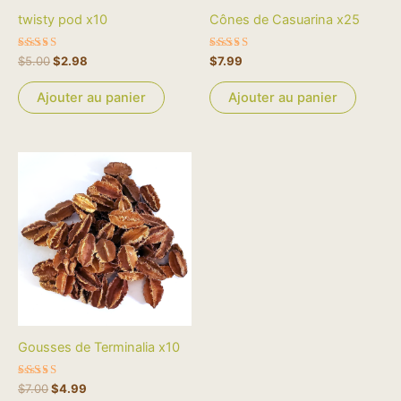
twisty pod x10
Cônes de Casuarina x25
Note
Note
$
5.00
$
2.98
$
7.99
4.80
5.00
sur 5
sur 5
Ajouter au panier
Ajouter au panier
Le
Le
prix
prix
initial
actuel
était :
est :
$7.00.
$4.99.
Gousses de Terminalia x10
Note
$
7.00
$
4.99
5.00