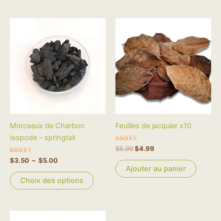
Plage
Le
Le
Ce
de
prix
prix
produit
prix :
initial
actuel
$3.50
a
était :
est :
à
$6.99.
$4.99.
plusieurs
$5.00
variations.
Les
options
peuvent
être
Morceaux de Charbon
Feuilles de jacquier x10
choisies
isopode – springtail
sur
Note
$
6.99
$
4.99
la
5.00
Note
sur 5
$
3.50
–
$
5.00
page
5.00
Ajouter au panier
sur 5
du
Choix des options
produit