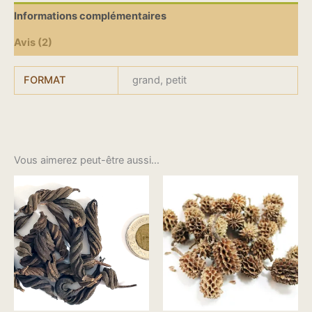
Informations complémentaires
Avis (2)
FORMAT
grand, petit
Vous aimerez peut-être aussi…
Le
Le
prix
prix
initial
actuel
était :
est :
$5.00.
$2.98.