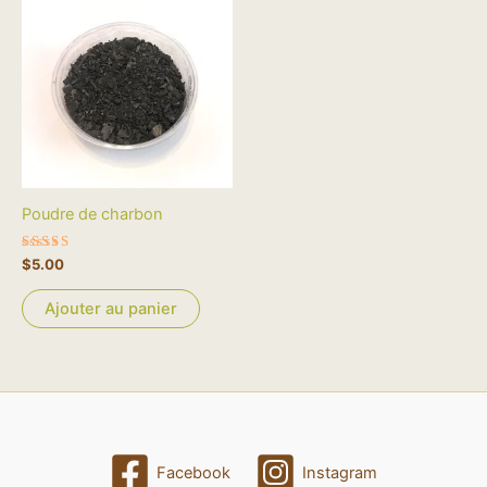
Poudre de charbon
Note
$
5.00
5.00
sur 5
Ajouter au panier
Facebook
Instagram