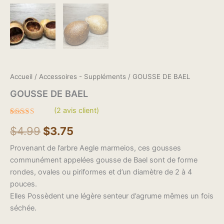
Accueil
/
Accessoires - Suppléments
/ GOUSSE DE BAEL
GOUSSE DE BAEL
(
2
avis client)
Noté
2
5.00
$
4.99
$
3.75
sur 5 basé
sur
notations
Provenant de l’arbre Aegle marmeios, ces gousses
client
communément appelées gousse de Bael sont de forme
rondes, ovales ou piriformes et d’un diamètre de 2 à 4
pouces.
Elles Possèdent une légère senteur d’agrume mêmes un fois
séchée.