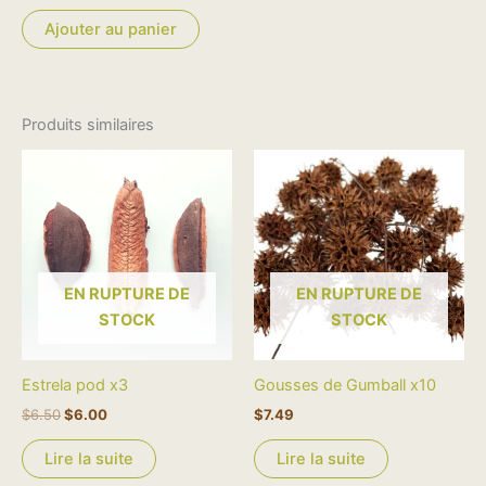
sur 5
Ajouter au panier
Produits similaires
Le
Le
prix
prix
initial
actuel
était :
est :
$6.50.
$6.00.
EN RUPTURE DE
EN RUPTURE DE
STOCK
STOCK
Estrela pod x3
Gousses de Gumball x10
$
6.50
$
6.00
$
7.49
Lire la suite
Lire la suite