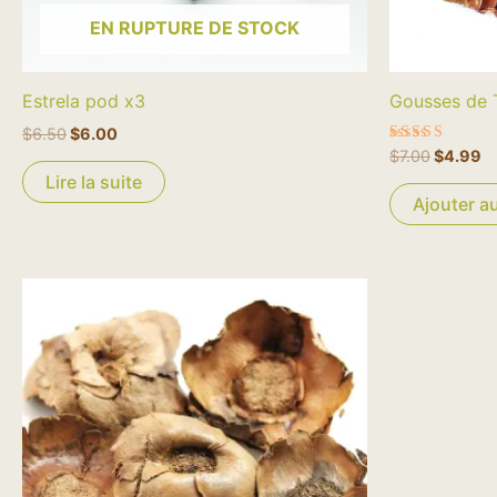
EN RUPTURE DE STOCK
Estrela pod x3
Gousses de T
$
6.50
$
6.00
Note
$
7.00
$
4.99
5.00
Lire la suite
sur 5
Ajouter a
Le
Le
prix
prix
initial
actuel
était :
est :
$6.99.
$4.99.