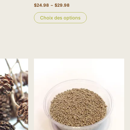
du
$
24.98
–
$
29.98
uit
produit
Choix des options
Le
Le
prix
prix
initial
actuel
était :
est :
$5.00.
$2.98.