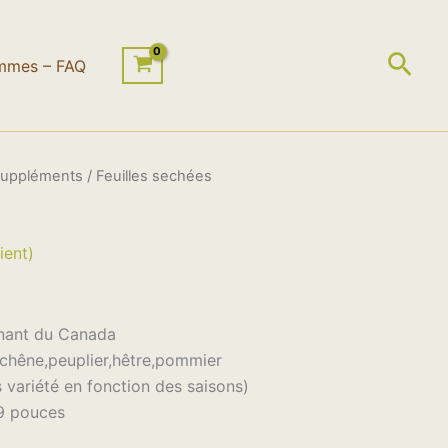
Rech
mmes – FAQ
Suppléments
/ Feuilles sechées
ix
ient)
tuel
 :
enant du Canada
.99.
ul,chêne,peuplier,hêtre,pommier
s variété en fonction des saisons)
9 pouces