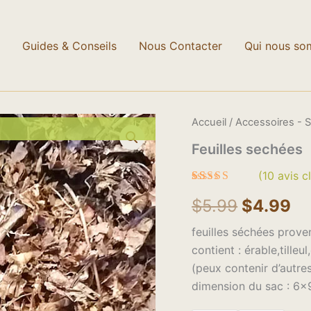
Nous ne chargeons aucunes taxes !
Ignorer
Guides & Conseils
Nous Contacter
Qui nous so
quantité
Accueil
/
Accessoires - 
Le
Le
de
Feuilles sechées
Feuilles
prix
pr
sechées
(
10
avis cl
initial
ac
Noté
10
4.90
$
5.99
$
4.99
sur 5 basé
était :
est
sur
notations
feuilles séchées prov
$5.99.
$4
client
contient : érable,tille
(peux contenir d’autre
dimension du sac : 6×