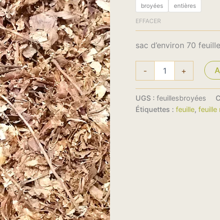
broyées
entières
EFFACER
sac d’environ 70 feuil
A
-
+
UGS :
feuillesbroyées
C
Étiquettes :
feuille
,
feuill