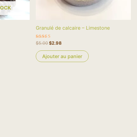
TOCK
Granulé de calcaire – Limestone
Note
$
5.00
$
2.98
4.67
sur 5
Ajouter au panier