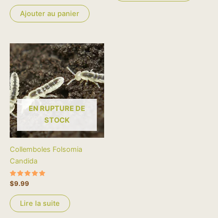
sur 5
Ajouter au panier
EN RUPTURE DE
STOCK
Collemboles Folsomia
Candida
Note
$
9.99
5.00
sur 5
Lire la suite