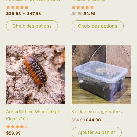
choisies
choisi
sur
sur
Note
Note
$
39.98
–
$
47.98
$
5.99
$
4.99
la
la
5.00
4.90
sur 5
sur 5
page
page
Choix des options
Choix des options
du
du
produit
produi
Le
Le
prix
prix
initial
actuel
était :
est :
$54.99.
$44.98.
Armadillidium Monténégro
Kit de démarrage 5 litres
Klugii x10+
$
54.99
$
44.98
Ajouter au panier
Note
$
59.99
4.00