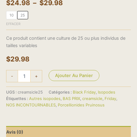
$
24.98
–
$
29.98
10
25
EFFACER
Ce produit contient une culture de 25 ou plus individus de
tailles variables
$
29.98
Ajouter Au Panier
-
+
UGS :
creamsicle25
Catégories :
Black Friday
,
Isopodes
Étiquettes :
Autres isopodes
,
BAS PRIX
,
creamsicle
,
Friday
,
NOS INCONTOURNABLES
,
Porcellionides Pruinosus
Avis (0)