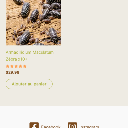
Armadillidium Maculatum
Zébra x10+
Note
$
29.98
5.00
sur 5
Ajouter au panier
Facebook
Instagram