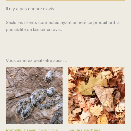
Il n’y a pas encore d’avis.
Seuls les clients connectés ayant acheté ce produit ont la
possibilité de laisser un avis.
Vous aimerez peut-être aussi…
Plage
Le
Le
Ce
Ce
de
prix
prix
produit
produi
prix :
initial
actuel
$39.98
a
était :
est :
a
à
$5.99.
$4.99.
plusieurs
plusie
$47.98
variations.
variati
Les
Les
options
option
peuvent
peuve
être
être
Porcellio Laevis Dairy Cow
Feuilles sechées