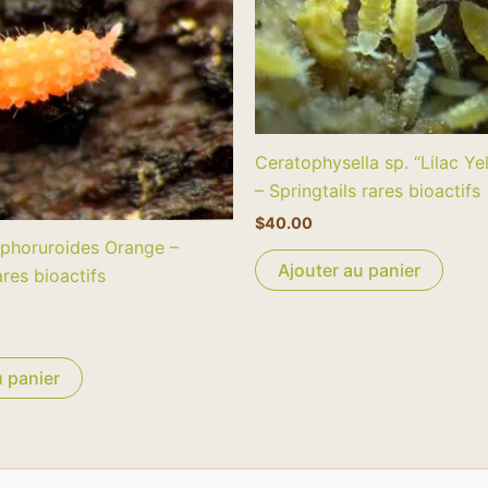
Ceratophysella sp. “Lilac Ye
– Springtails rares bioactifs
$
40.00
aphoruroides Orange –
Ajouter au panier
ares bioactifs
u panier