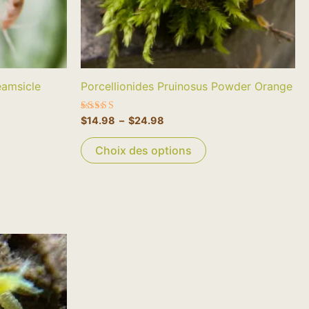
être
sies
choisies
sur
la
e
page
eamsicle
Porcellionides Pruinosus Powder Orange
du
uit
produit
Note
$
14.98
–
$
24.98
4.50
sur 5
Choix des options