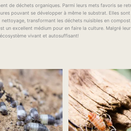
nt de déchets organiques. Parmi leurs mets favoris se retro
es pouvant se développer à même le substrat. Elles sont l’
u nettoyage, transformant les déchets nuisibles en compost
st un excellent médium pour en faire la culture. Malgré leur 
 écosystème vivant et autosuffisant!
Plage
Plage
Ce
Ce
de
de
produit
prod
prix :
prix :
$39.98
$24.98
a
a
à
à
plusieurs
plus
$74.98
$29.98
variations.
vari
Les
Les
options
opti
peuvent
peu