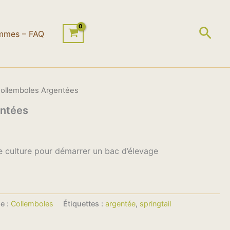
Rech
mmes – FAQ
Collemboles Argentées
entées
e culture pour démarrer un bac d’élevage
e :
Collemboles
Étiquettes :
argentée
,
springtail