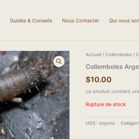
Nous ne chargeons aucunes taxes !
Ignorer
Guides & Conseils
Nous Contacter
Qui nous so
Accueil
/
Collemboles
/ 
Collemboles Arg
$
10.00
ce produit contient un
Rupture de stock
UGS :
argente
Catégori