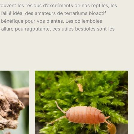
uvent les résidus d’excréments de nos reptiles, les
allié idéal des amateurs de terrariums bioactif
 bénéfique pour vos plantes. Les collemboles
allure peu ragoutante, ces utiles bestioles sont les
Plage
Ce
de
uit
produit
prix :
$14.98
a
à
ieurs
plusieurs
$24.98
ations.
variations.
Les
ons
options
vent
peuvent