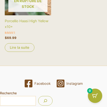
EN RUPTURE DE
STOCK
Porcellio Haasi High Yellow
x10+
Note
$
69.99
5.00
sur 5
Lire la suite
Facebook
Instagram
0
Recherche