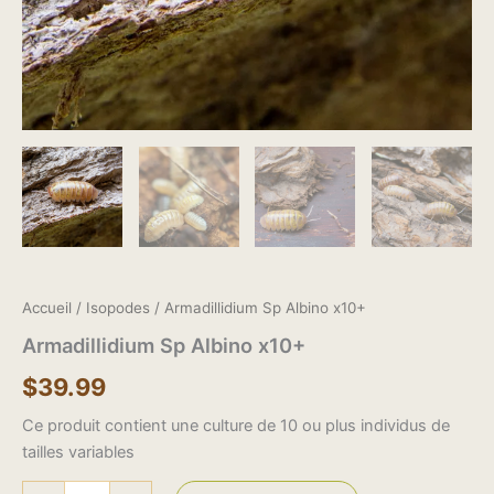
Accueil
/
Isopodes
/ Armadillidium Sp Albino x10+
Armadillidium Sp Albino x10+
$
39.99
Ce produit contient une culture de 10 ou plus individus de
tailles variables