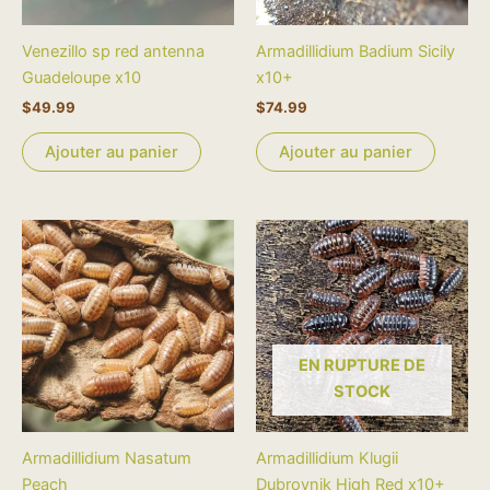
Venezillo sp red antenna
Armadillidium Badium Sicily
Guadeloupe x10
x10+
$
49.99
$
74.99
Ajouter au panier
Ajouter au panier
EN RUPTURE DE
STOCK
Armadillidium Nasatum
Armadillidium Klugii
Peach
Dubrovnik High Red x10+