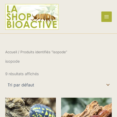
Aller
Nous ne chargeons aucunes taxes !
Ignorer
au
contenu
Accueil
/ Produits identifiés “isopode”
isopode
9 résultats affichés