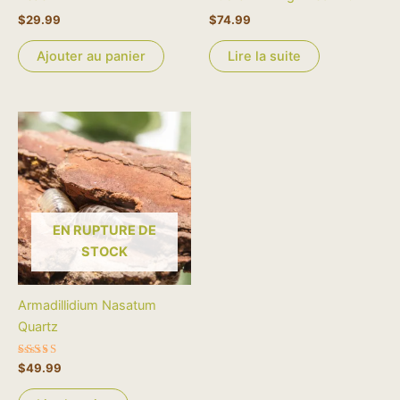
$
29.99
$
74.99
Ajouter au panier
Lire la suite
EN RUPTURE DE
STOCK
Armadillidium Nasatum
Quartz
Note
$
49.99
5.00
sur 5