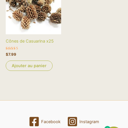
Cônes de Casuarina x25
Note
$
7.99
5.00
sur 5
Ajouter au panier
Facebook
Instagram