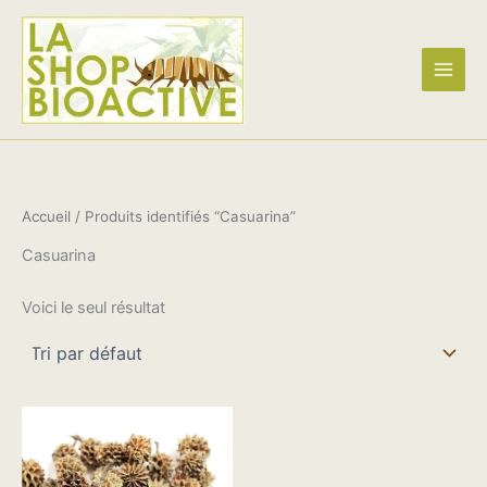
Aller
Nous ne chargeons aucunes taxes !
Ignorer
au
contenu
Accueil
/ Produits identifiés “Casuarina”
Casuarina
Voici le seul résultat